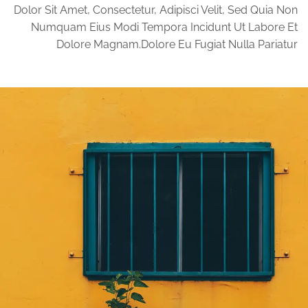
Dolor Sit Amet, Consectetur, Adipisci Velit, Sed Quia Non
Numquam Eius Modi Tempora Incidunt Ut Labore Et
Dolore Magnam.dolore Eu Fugiat Nulla Pariatur