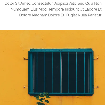
Dolor Sit Amet, Consectetur, Adipisci Velit, Sed Quia Non
Numquam Eius Modi Tempora Incidunt Ut Labore Et
Dolore Magnam.dolore Eu Fugiat Nulla Pariatur