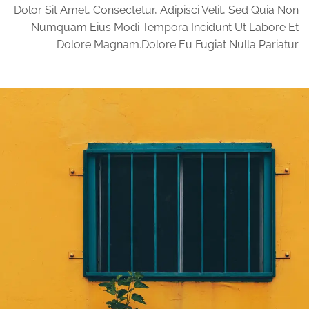
Dolor Sit Amet, Consectetur, Adipisci Velit, Sed Quia Non
Numquam Eius Modi Tempora Incidunt Ut Labore Et
Dolore Magnam.dolore Eu Fugiat Nulla Pariatur